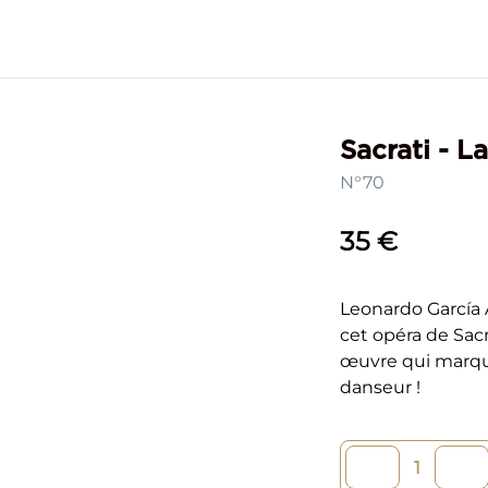
Sacrati - L
N°70
35 €
Leonardo García 
cet opéra de Sacr
œuvre qui marqua
danseur !