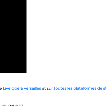
me
Live Opéra Versailles
et sur
toutes les plateformes de 
d en parle
ici