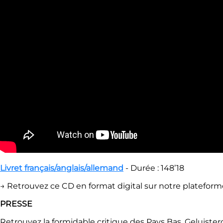
Livret français/anglais/allemand
- Durée : 148ʼ18
→ Retrouvez ce CD en format digital sur notre platefor
PRESSE
Retrouvez la formidable critique des Pays Bas, Geluister