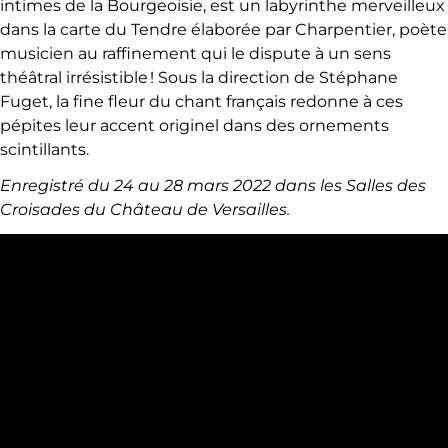
intimes de la Bourgeoisie, est un labyrinthe merveilleux
dans la carte du Tendre élaborée par Charpentier, poète
musicien au raffinement qui le dispute à un sens
théâtral irrésistible ! Sous la direction de Stéphane
Fuget, la fine fleur du chant français redonne à ces
pépites leur accent originel dans des ornements
scintillants.
Enregistré du 24 au 28 mars 2022 dans les Salles des
Croisades du Château de Versailles.