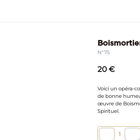
Boismortie
N°75
20 €
Voici un opéra-c
de bonne humeur 
œuvre de Boismor
Spirituel.