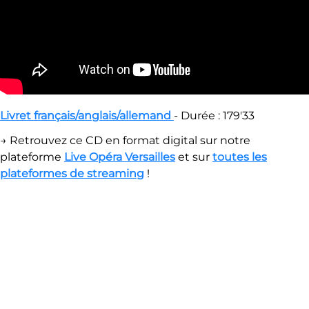
Livret français/anglais/allemand
- Durée : 179'33
→ Retrouvez ce CD en format digital sur notre
plateforme
Live Opéra Versailles
et sur
toutes les
plateformes de streaming
!