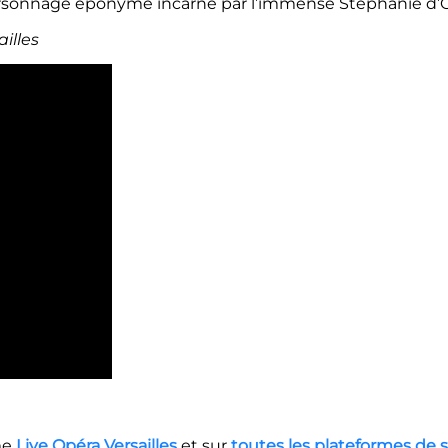
 personnage éponyme incarné par l’immense Stéphanie d’O
illes
me
Live Opéra Versailles
et sur
toutes les plateformes de 