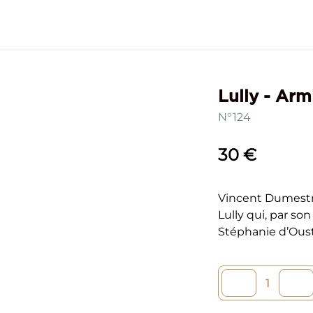
Lully - Arm
N°124
30 €
Vincent Dumestre
Lully qui, par s
Stéphanie d’Oust