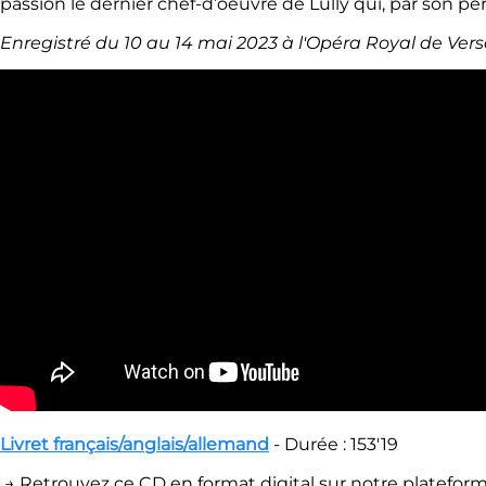
passion le dernier chef-d’oeuvre de Lully qui, par son
Enregistré du 10 au 14 mai 2023 à l'Opéra Royal de Versa
Livret français/anglais/allemand
- Durée : 153'19
→ Retrouvez ce CD en format digital sur notre platefor